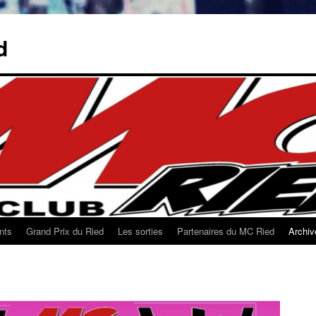
d
nts
Grand Prix du Ried
Les sorties
Partenaires du MC Ried
Archiv