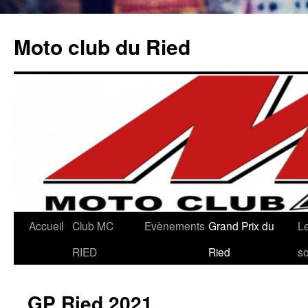
Aller
au
Moto club du Ried
contenu
Accueil
Club MC
Evènements
Grand Prix du
L
RIED
Ried
so
GP Ried 2021