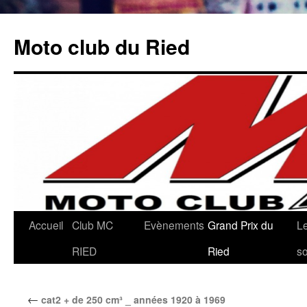
Aller
au
Moto club du Ried
contenu
Accueil
Club MC
Evènements
Grand Prix du
L
RIED
Ried
so
←
cat2 + de 250 cm³ _ années 1920 à 1969