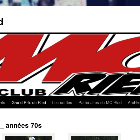
d
nts
Grand Prix du Ried
Les sorties
Partenaires du MC Ried
Archiv
 _ années 70s