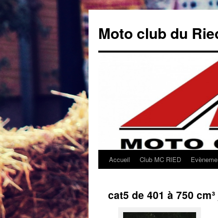
Aller
au
Moto club du Rie
contenu
Accueil
Club MC RIED
Evèneme
cat5 de 401 à 750 cm³