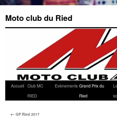
Aller
au
Moto club du Ried
contenu
Accueil
Club MC
Evènements
Grand Prix du
L
RIED
Ried
so
←
GP Ried 2017