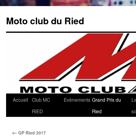
Aller
au
Moto club du Ried
contenu
Accueil
Club MC
Evènements
Grand Prix du
L
RIED
Ried
so
←
GP Ried 2017