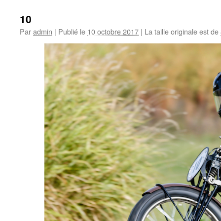
10
Par
admin
|
Publié le
10 octobre 2017
|
La taille originale est de