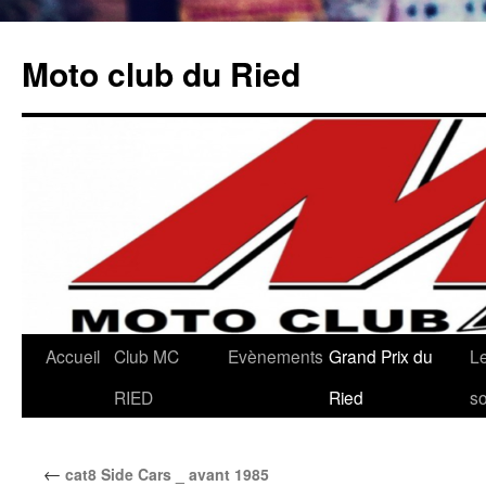
Aller
au
Moto club du Ried
contenu
Accueil
Club MC
Evènements
Grand Prix du
L
RIED
Ried
so
←
cat8 Side Cars _ avant 1985